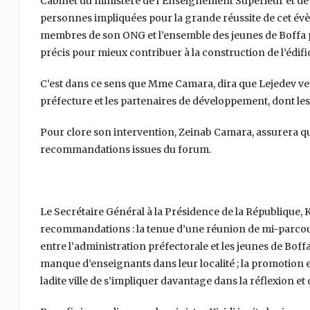
Cabinet du ministère de l’Enseignement Supérieur et de 
personnes impliquées pour la grande réussite de cet évène
membres de son ONG et l’ensemble des jeunes de Boffa
précis pour mieux contribuer à la construction de l’édi
C’est dans ce sens que Mme Camara, dira que Lejedev veut
préfecture et les partenaires de développement, dont les
Pour clore son intervention, Zeinab Camara, assurera q
recommandations issues du forum.
Le Secrétaire Général à la Présidence de la République, K
recommandations : la tenue d’une réunion de mi-parcou
entre l’administration préfectorale et les jeunes de Boffa
manque d’enseignants dans leur localité ; la promotion e
ladite ville de s’impliquer davantage dans la réflexion et