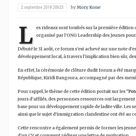
by
Mory Kone
2 septembre 2018 20h23
L
es rideaux sont tombés sur la première édition 
organisé par l’ONG Leadership des Jeunes pour
Débuté le 31 août, ce forum s’est achevé sur une note d’e
développement local, à travers l’implication bien sûr, des fi
En effet, la cérémonie de clôture dudit forum a été marq
République, Kiridi Bangoura, accompagné par des me
Pour rappel, le thème de cette édition portait sur les
‘’Pot
jours d’affilés, des personnes ressources ont largement 
base pour un développement rapide de ladite ville. Les sec
ainsi que le sujet d’immigration clandestine ont été au c
Cette rencontre a également permis de former les jeune
d’un CV et comment rédiger une lettre de motivation.