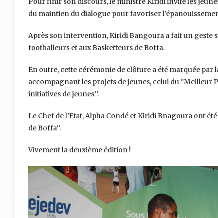
Pour finir son discours, le ministre Kiridi invite les jeun
du maintien du dialogue pour favoriser l’épanouissement 
Après son intervention, Kiridi Bangoura a fait un geste 
footballeurs et aux Basketteurs de Boffa.
En outre, cette cérémonie de clôture a été marquée par la
accompagnant les projets de jeunes, celui du ‘’Meilleur Pro
initiatives de jeunes’’.
Le Chef de l’Etat, Alpha Condé et Kiridi Bnagoura ont ét
de Boffa’’.
Vivement la deuxième édition !