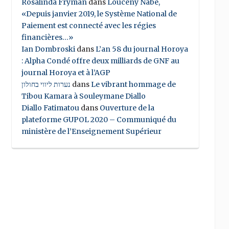
Rosalinda Fryman
dans
Louceny Nabe,
«Depuis janvier 2019, le Système National de
Paiement est connecté avec les régies
financières…»
Ian Dombroski
dans
L’an 58 du journal Horoya
: Alpha Condé offre deux milliards de GNF au
journal Horoya et à l’AGP
נערות ליווי בחולון
dans
Le vibrant hommage de
Tibou Kamara à Souleymane Diallo
Diallo Fatimatou
dans
Ouverture de la
plateforme GUPOL 2020 – Communiqué du
ministère de l’Enseignement Supérieur