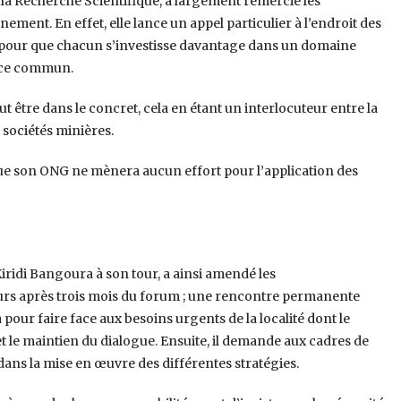
la Recherche Scientifique, a largement remercié les
ment. En effet, elle lance un appel particulier à l’endroit des
 pour que chacun s’investisse davantage dans un domaine
fice commun.
 être dans le concret, cela en étant un interlocuteur entre la
 sociétés minières.
ue son ONG ne mènera aucun effort pour l’application des
iridi Bangoura à son tour, a ainsi amendé les
rs après trois mois du forum ; une rencontre permanente
 pour faire face aux besoins urgents de la localité dont le
t le maintien du dialogue. Ensuite, il demande aux cadres de
 dans la mise en œuvre des différentes stratégies.