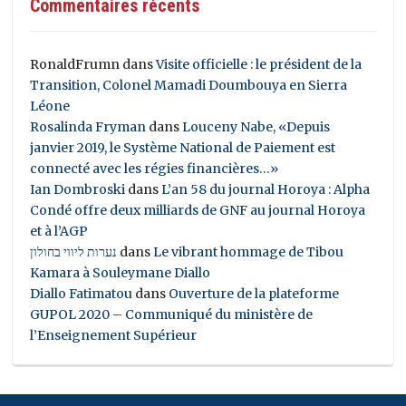
Commentaires récents
RonaldFrumn
dans
Visite officielle : le président de la
Transition, Colonel Mamadi Doumbouya en Sierra
Léone
Rosalinda Fryman
dans
Louceny Nabe, «Depuis
janvier 2019, le Système National de Paiement est
connecté avec les régies financières…»
Ian Dombroski
dans
L’an 58 du journal Horoya : Alpha
Condé offre deux milliards de GNF au journal Horoya
et à l’AGP
נערות ליווי בחולון
dans
Le vibrant hommage de Tibou
Kamara à Souleymane Diallo
Diallo Fatimatou
dans
Ouverture de la plateforme
GUPOL 2020 – Communiqué du ministère de
l’Enseignement Supérieur