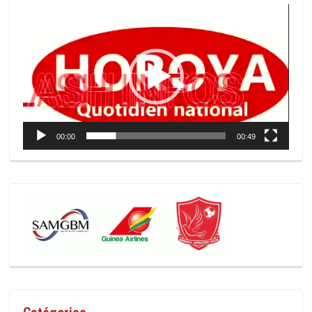
Lecteur
vidéo
00:00
00:49