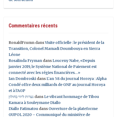
Commentaires récents
RonaldFrumn
dans
Visite officielle : le président de la
Transition, Colonel Mamadi Doumbouya en Sierra
Léone
Rosalinda Fryman
dans
Louceny Nabe, «Depuis
janvier 2019, le Système National de Paiement est
connecté avec les régies financières…»
Ian Dombroski
dans
L’an 58 du journal Horoya : Alpha
Condé offre deux milliards de GNF au journal Horoya
et à l’AGP
נערות ליווי בחולון
dans
Le vibrant hommage de Tibou
Kamara à Souleymane Diallo
Diallo Fatimatou
dans
Ouverture de la plateforme
GUPOL 2020 – Communiqué du ministère de