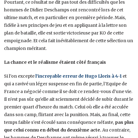
Pourtant, ce résultat ne dit pas tout des difficultés que les
hommes de Didier Deschamps ont rencontré lors de cet
ultime match, et en particulier en première période. Mais,
fidèle à ses principes de jeu et en appliquant à la lettre son
plan de bataille, elle est sortie victorieuse par KO de cette
empoignade. Et cela fait inévitablement de cette sélection un
champion méritant.
La chance et le réalisme étaient côté français
Si l’on excepte
l’incroyable erreur de Hugo Lloris à 4-1
et
qui a ravivé un léger suspense en fin de partie, l’Equipe de
France a négocié comme il se doit ce rendez-vous d’une vie.
Il n’est pas sûr qu’elle ait sciemment décidé de subir durant le
premier quart d’heure du match. Celui où elle a été acculée
dans son camp, flirtant avec la punition. Mais, au final, cette
temps faible s’est écoulé sans conséquence néfaste,
pas plus
que celui connu en début du deuxième acte.
Au contraire,
les hommes de Deschamps ont même réussi à trouver le