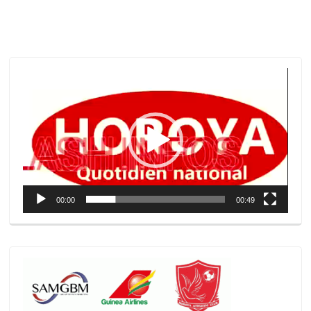
Lecteur
vidéo
00:00
00:49