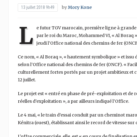
by
Mory Kone
13 juillet 2018 9h49
L
e futur TGV marocain, première ligne à grande vi
par le roi du Maroc, Mohammed VI, « Al Boraq »,
jeudi l’Office national des chemins de fer (ONCF
Ce nom, « Al Boraq », « hautement symbolique » et issu de 
selon l’Office national des chemins de fer (ONCF). « Facil
culturellement fortes portés par un projet ambitieux et co
12 juillet.
Le projet est « entré en phase de pré-exploitation et de ro
réelles d’exploitation », a par ailleurs indiqué l’Office.
Le 4 mai, « le train d’essai conduit par un cheminot maro
Kénitra (ouest), établissant ainsi le record de vitesse sur
L’offre commerciale, elle, est « en cours de finalisation