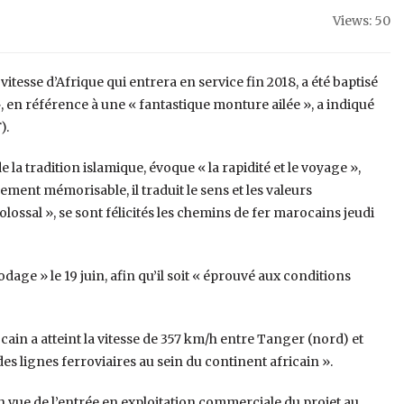
Views: 50
tesse d’Afrique qui entrera en service fin 2018, a été baptisé
 en référence à une « fantastique monture ailée », a indiqué
).
la tradition islamique, évoque « la rapidité et le voyage »,
ement mémorisable, il traduit le sens et les valeurs
lossal », se sont félicités les chemins de fer marocains jeudi
dage » le 19 juin, afin qu’il soit « éprouvé aux conditions
cain a atteint la vitesse de 357 km/h entre Tanger (nord) et
 des lignes ferroviaires au sein du continent africain ».
 en vue de l’entrée en exploitation commerciale du projet au