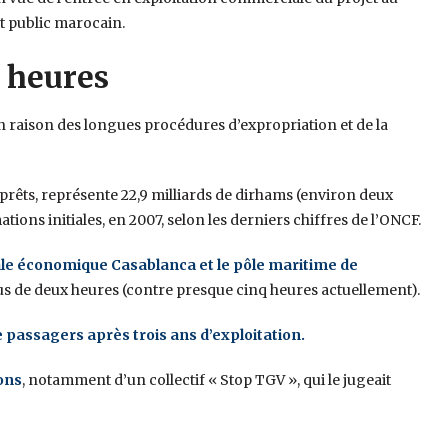
t public marocain.
 heures
d en raison des longues procédures d’expropriation et de la
s prêts, représente 22,9 milliards de dirhams (environ deux
ations initiales, en 2007, selon les derniers chiffres de l’ONCF.
tale économique Casablanca et le pôle maritime de
lus de deux heures (contre presque cinq heures actuellement).
e passagers après trois ans d’exploitation.
ions
, notamment d’un collectif « Stop TGV », qui le jugeait