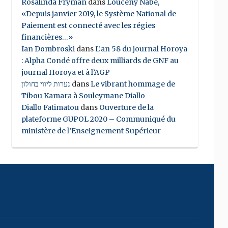
Rosalinda Fryman
dans
Louceny Nabe,
«Depuis janvier 2019, le Système National de
Paiement est connecté avec les régies
financières…»
Ian Dombroski
dans
L’an 58 du journal Horoya
: Alpha Condé offre deux milliards de GNF au
journal Horoya et à l’AGP
נערות ליווי בחולון
dans
Le vibrant hommage de
Tibou Kamara à Souleymane Diallo
Diallo Fatimatou
dans
Ouverture de la
plateforme GUPOL 2020 – Communiqué du
ministère de l’Enseignement Supérieur