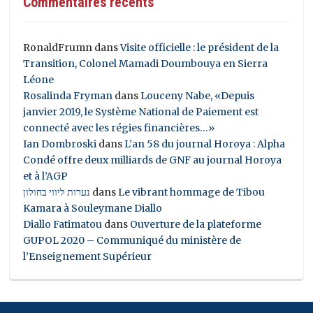
Commentaires récents
RonaldFrumn
dans
Visite officielle : le président de la
Transition, Colonel Mamadi Doumbouya en Sierra
Léone
Rosalinda Fryman
dans
Louceny Nabe, «Depuis
janvier 2019, le Système National de Paiement est
connecté avec les régies financières…»
Ian Dombroski
dans
L’an 58 du journal Horoya : Alpha
Condé offre deux milliards de GNF au journal Horoya
et à l’AGP
נערות ליווי בחולון
dans
Le vibrant hommage de Tibou
Kamara à Souleymane Diallo
Diallo Fatimatou
dans
Ouverture de la plateforme
GUPOL 2020 – Communiqué du ministère de
l’Enseignement Supérieur