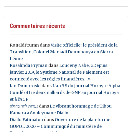
Commentaires récents
RonaldFrumn
dans
Visite officielle : le président de la
Transition, Colonel Mamadi Doumbouya en Sierra
Léone
Rosalinda Fryman
dans
Louceny Nabe, «Depuis
janvier 2019, le Système National de Paiement est
connecté avec les régies financières…»
Ian Dombroski
dans
L’an 58 du journal Horoya : Alpha
Condé offre deux milliards de GNF au journal Horoya
et à l’AGP
נערות ליווי בחולון
dans
Le vibrant hommage de Tibou
Kamara à Souleymane Diallo
Diallo Fatimatou
dans
Ouverture de la plateforme
GUPOL 2020 – Communiqué du ministère de