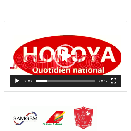
Lecteur
vidéo
00:00
00:49