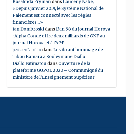
Rosalinda Fryman
dans
Louceny Nabe,
«Depuis janvier 2019, le Système National de
Paiement est connecté avec les régies
financières…»
Ian Dombroski
dans
L’an 58 du journal Horoya
: Alpha Condé offre deux milliards de GNF au
journal Horoya et à l’AGP
נערות ליווי בחולון
dans
Le vibrant hommage de
Tibou Kamara à Souleymane Diallo
Diallo Fatimatou
dans
Ouverture de la
plateforme GUPOL 2020 – Communiqué du
ministère de l’Enseignement Supérieur