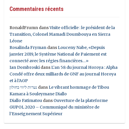
Commentaires récents
RonaldFrumn
dans
Visite officielle : le président de la
Transition, Colonel Mamadi Doumbouya en Sierra
Léone
Rosalinda Fryman
dans
Louceny Nabe, «Depuis
janvier 2019, le Système National de Paiement est
connecté avec les régies financières…»
Ian Dombroski
dans
L’an 58 du journal Horoya : Alpha
Condé offre deux milliards de GNF au journal Horoya
et à l’AGP
נערות ליווי בחולון
dans
Le vibrant hommage de Tibou
Kamara à Souleymane Diallo
Diallo Fatimatou
dans
Ouverture de la plateforme
GUPOL 2020 – Communiqué du ministère de
l’Enseignement Supérieur