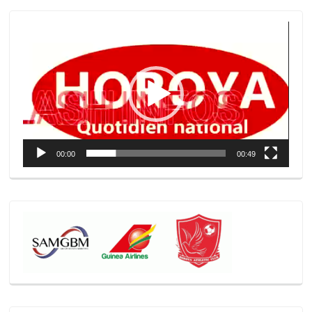
Lecteur
vidéo
00:00
00:49