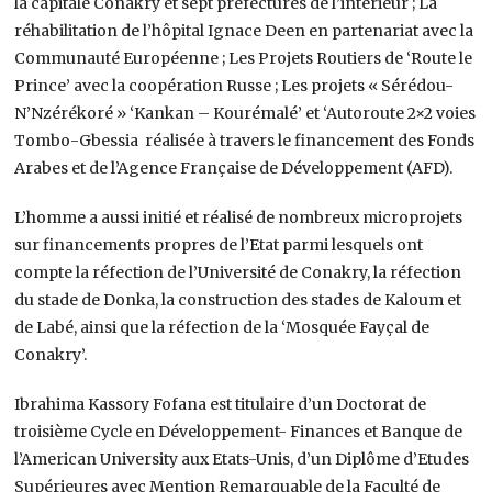
la capitale Conakry et sept préfectures de l’intérieur ; La
réhabilitation de l’hôpital Ignace Deen en partenariat avec la
Communauté Européenne ; Les Projets Routiers de ‘Route le
Prince’ avec la coopération Russe ; Les projets « Sérédou-
N’Nzérékoré » ‘Kankan – Kourémalé’ et ‘Autoroute 2×2 voies
Tombo-Gbessia réalisée à travers le financement des Fonds
Arabes et de l’Agence Française de Développement (AFD).
L’homme a aussi initié et réalisé de nombreux microprojets
sur financements propres de l’Etat parmi lesquels ont
compte la réfection de l’Université de Conakry, la réfection
du stade de Donka, la construction des stades de Kaloum et
de Labé, ainsi que la réfection de la ‘Mosquée Fayçal de
Conakry’.
Ibrahima Kassory Fofana est titulaire d’un Doctorat de
troisième Cycle en Développement- Finances et Banque de
l’American University aux Etats-Unis, d’un Diplôme d’Etudes
Supérieures avec Mention Remarquable de la Faculté de