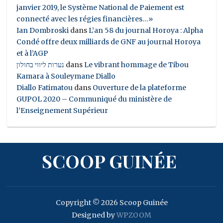
janvier 2019, le Système National de Paiement est
connecté avec les régies financières…»
Ian Dombroski
dans
L’an 58 du journal Horoya : Alpha
Condé offre deux milliards de GNF au journal Horoya
et à l’AGP
נערות ליווי בחולון
dans
Le vibrant hommage de Tibou
Kamara à Souleymane Diallo
Diallo Fatimatou
dans
Ouverture de la plateforme
GUPOL 2020 – Communiqué du ministère de
l’Enseignement Supérieur
SCOOP GUINÉE
Copyright © 2026 Scoop Guinée
Designed by
WPZOOM