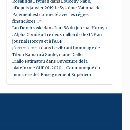
Rosalinda Fryman
dans
Louceny Nabe,
«Depuis janvier 2019, le Système National de
Paiement est connecté avec les régies
financières…»
Ian Dombroski
dans
L’an 58 du journal Horoya
: Alpha Condé offre deux milliards de GNF au
journal Horoya et à l’AGP
נערות ליווי בחולון
dans
Le vibrant hommage de
Tibou Kamara à Souleymane Diallo
Diallo Fatimatou
dans
Ouverture de la
plateforme GUPOL 2020 – Communiqué du
ministère de l’Enseignement Supérieur