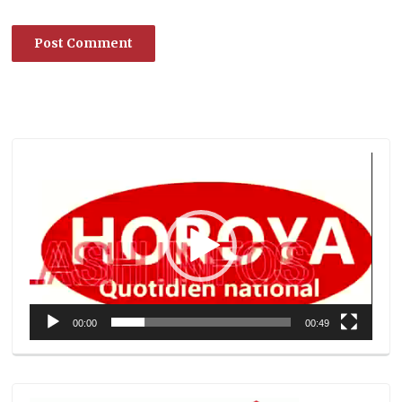
Lecteur
vidéo
00:00
00:49