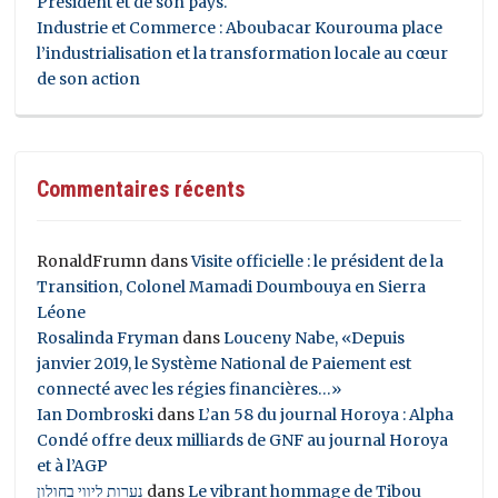
Président et de son pays.
Industrie et Commerce : Aboubacar Kourouma place
l’industrialisation et la transformation locale au cœur
de son action
Commentaires récents
RonaldFrumn
dans
Visite officielle : le président de la
Transition, Colonel Mamadi Doumbouya en Sierra
Léone
Rosalinda Fryman
dans
Louceny Nabe, «Depuis
janvier 2019, le Système National de Paiement est
connecté avec les régies financières…»
Ian Dombroski
dans
L’an 58 du journal Horoya : Alpha
Condé offre deux milliards de GNF au journal Horoya
et à l’AGP
נערות ליווי בחולון
dans
Le vibrant hommage de Tibou