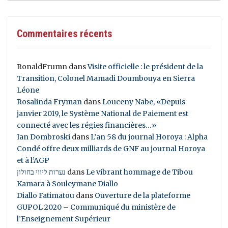
Commentaires récents
RonaldFrumn
dans
Visite officielle : le président de la
Transition, Colonel Mamadi Doumbouya en Sierra
Léone
Rosalinda Fryman
dans
Louceny Nabe, «Depuis
janvier 2019, le Système National de Paiement est
connecté avec les régies financières…»
Ian Dombroski
dans
L’an 58 du journal Horoya : Alpha
Condé offre deux milliards de GNF au journal Horoya
et à l’AGP
נערות ליווי בחולון
dans
Le vibrant hommage de Tibou
Kamara à Souleymane Diallo
Diallo Fatimatou
dans
Ouverture de la plateforme
GUPOL 2020 – Communiqué du ministère de
l’Enseignement Supérieur