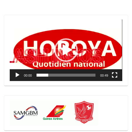
Lecteur
vidéo
00:00
00:49