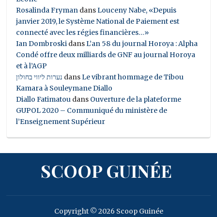
Rosalinda Fryman
dans
Louceny Nabe, «Depuis
janvier 2019, le Système National de Paiement est
connecté avec les régies financières…»
Ian Dombroski
dans
L’an 58 du journal Horoya : Alpha
Condé offre deux milliards de GNF au journal Horoya
et à l’AGP
נערות ליווי בחולון
dans
Le vibrant hommage de Tibou
Kamara à Souleymane Diallo
Diallo Fatimatou
dans
Ouverture de la plateforme
GUPOL 2020 – Communiqué du ministère de
l’Enseignement Supérieur
SCOOP GUINÉE
Copyright © 2026 Scoop Guinée