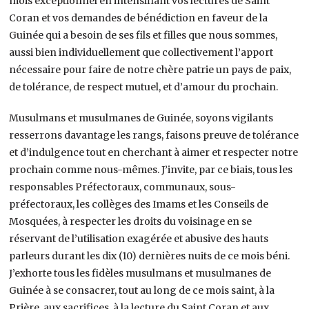
mois exceptionnel en intensifiant vos lectures de Saint
Coran et vos demandes de bénédiction en faveur de la
Guinée qui a besoin de ses fils et filles que nous sommes,
aussi bien individuellement que collectivement l’apport
nécessaire pour faire de notre chère patrie un pays de paix,
de tolérance, de respect mutuel, et d’amour du prochain.
Musulmans et musulmanes de Guinée, soyons vigilants
resserrons davantage les rangs, faisons preuve de tolérance
et d’indulgence tout en cherchant à aimer et respecter notre
prochain comme nous-mêmes. J’invite, par ce biais, tous les
responsables Préfectoraux, communaux, sous-
préfectoraux, les collèges des Imams et les Conseils de
Mosquées, à respecter les droits du voisinage en se
réservant de l’utilisation exagérée et abusive des hauts
parleurs durant les dix (10) dernières nuits de ce mois béni.
J’exhorte tous les fidèles musulmans et musulmanes de
Guinée à se consacrer, tout au long de ce mois saint, à la
Prière, aux sacrifices, à la lecture du Saint Coran et aux