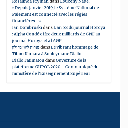
Rosalinda Fryman
dans
Louceny Nabe,
«Depuis janvier 2019, le Système National de
Paiement est connecté avec les régies
financières…»
Ian Dombroski
dans
L’an 58 du journal Horoya
: Alpha Condé offre deux milliards de GNF au
journal Horoya et à l’AGP
נערות ליווי בחולון
dans
Le vibrant hommage de
Tibou Kamara à Souleymane Diallo
Diallo Fatimatou
dans
Ouverture de la
plateforme GUPOL 2020 – Communiqué du
ministère de l’Enseignement Supérieur