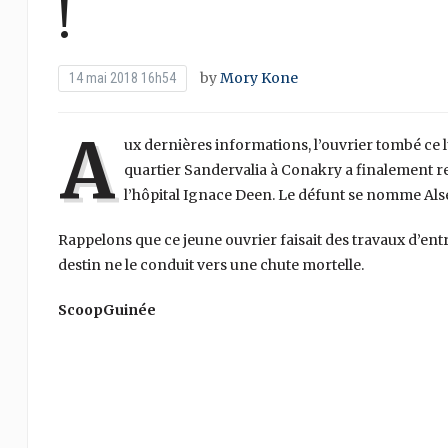
!
by
Mory Kone
14 mai 2018 16h54
A
ux dernières informations, l’ouvrier tombé ce 
quartier Sandervalia à Conakry a finalement r
l’hôpital Ignace Deen. Le défunt se nomme Als
Rappelons que ce jeune ouvrier faisait des travaux d’ent
destin ne le conduit vers une chute mortelle.
ScoopGuinée