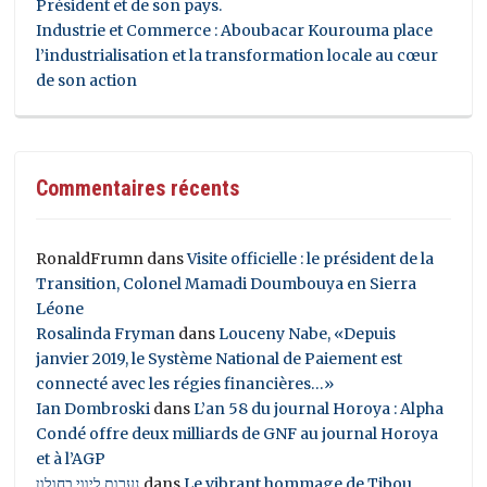
Président et de son pays.
Industrie et Commerce : Aboubacar Kourouma place
l’industrialisation et la transformation locale au cœur
de son action
Commentaires récents
RonaldFrumn
dans
Visite officielle : le président de la
Transition, Colonel Mamadi Doumbouya en Sierra
Léone
Rosalinda Fryman
dans
Louceny Nabe, «Depuis
janvier 2019, le Système National de Paiement est
connecté avec les régies financières…»
Ian Dombroski
dans
L’an 58 du journal Horoya : Alpha
Condé offre deux milliards de GNF au journal Horoya
et à l’AGP
נערות ליווי בחולון
dans
Le vibrant hommage de Tibou