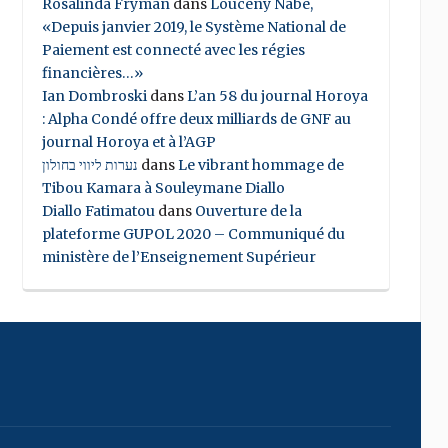
Rosalinda Fryman
dans
Louceny Nabe,
«Depuis janvier 2019, le Système National de
Paiement est connecté avec les régies
financières…»
Ian Dombroski
dans
L’an 58 du journal Horoya
: Alpha Condé offre deux milliards de GNF au
journal Horoya et à l’AGP
נערות ליווי בחולון
dans
Le vibrant hommage de
Tibou Kamara à Souleymane Diallo
Diallo Fatimatou
dans
Ouverture de la
plateforme GUPOL 2020 – Communiqué du
ministère de l’Enseignement Supérieur