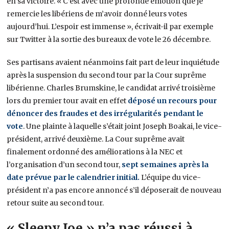
en sa victoire. « C’est avec une profonde émotion que je
remercie les libériens de m’avoir donné leurs votes
aujourd’hui. L’espoir est immense », écrivait-il par exemple
sur Twitter à la sortie des bureaux de vote le 26 décembre.
Ses partisans avaient néanmoins fait part de leur inquiétude
après la suspension du second tour par la Cour suprême
libérienne. Charles Brumskine, le candidat arrivé troisième
lors du premier tour avait en effet
d
éposé un recours pour
dénoncer des fraudes et des irrégularités pendant le
vote
. Une plainte à laquelle s’était joint Joseph Boakai, le vice-
président, arrivé deuxième. La Cour suprême avait
finalement ordonné des améliorations à la NEC et
l’organisation d’un second tour,
sept semaines après la
date prévue par le calendrier initial.
L’équipe du vice-
président n’a pas encore annoncé s’il déposerait de nouveau
retour suite au second tour.
« Sleepy Joe » n’a pas réussi à