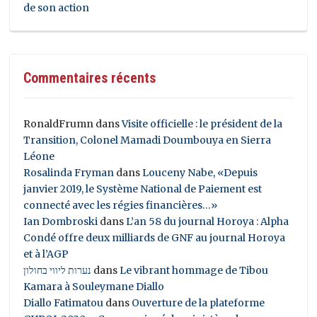
de son action
Commentaires récents
RonaldFrumn
dans
Visite officielle : le président de la
Transition, Colonel Mamadi Doumbouya en Sierra
Léone
Rosalinda Fryman
dans
Louceny Nabe, «Depuis
janvier 2019, le Système National de Paiement est
connecté avec les régies financières…»
Ian Dombroski
dans
L’an 58 du journal Horoya : Alpha
Condé offre deux milliards de GNF au journal Horoya
et à l’AGP
נערות ליווי בחולון
dans
Le vibrant hommage de Tibou
Kamara à Souleymane Diallo
Diallo Fatimatou
dans
Ouverture de la plateforme