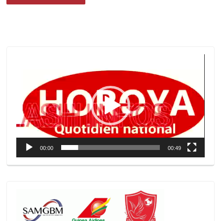
Lecteur
vidéo
00:00
00:49