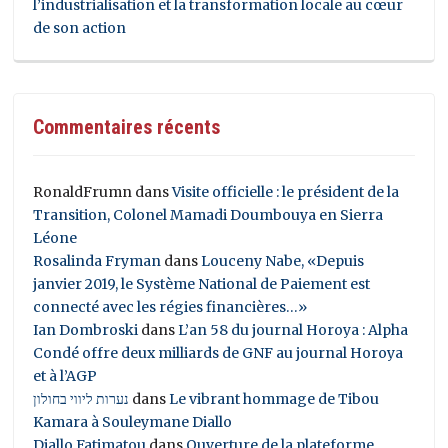
l’industrialisation et la transformation locale au cœur
de son action
Commentaires récents
RonaldFrumn
dans
Visite officielle : le président de la
Transition, Colonel Mamadi Doumbouya en Sierra
Léone
Rosalinda Fryman
dans
Louceny Nabe, «Depuis
janvier 2019, le Système National de Paiement est
connecté avec les régies financières…»
Ian Dombroski
dans
L’an 58 du journal Horoya : Alpha
Condé offre deux milliards de GNF au journal Horoya
et à l’AGP
נערות ליווי בחולון
dans
Le vibrant hommage de Tibou
Kamara à Souleymane Diallo
Diallo Fatimatou
dans
Ouverture de la plateforme