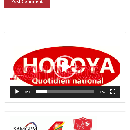
Lecteur
vidéo
00:00
00:49