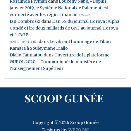
Rosalinda Fryman
dans
Louceny Nabe, «Depuis
janvier 2019, le Système National de Paiement est
connecté avec les régies financières…»
Ian Dombroski
dans
L’an 58 du journal Horoya : Alpha
Condé offre deux milliards de GNF au journal Horoya
et à l’AGP
נערות ליווי בחולון
dans
Le vibrant hommage de Tibou
Kamara à Souleymane Diallo
Diallo Fatimatou
dans
Ouverture de la plateforme
GUPOL 2020 – Communiqué du ministère de
l’Enseignement Supérieur
SCOOP GUINÉE
Copyright © 2026 Scoop Guinée
Designed by
WPZOOM