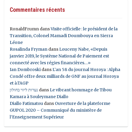
Commentaires récents
RonaldFrumn
dans
Visite officielle : le président de la
Transition, Colonel Mamadi Doumbouya en Sierra
Léone
Rosalinda Fryman
dans
Louceny Nabe, «Depuis
janvier 2019, le Système National de Paiement est
connecté avec les régies financières…»
Ian Dombroski
dans
L’an 58 du journal Horoya : Alpha
Condé offre deux milliards de GNF au journal Horoya
et à l’AGP
נערות ליווי בחולון
dans
Le vibrant hommage de Tibou
Kamara à Souleymane Diallo
Diallo Fatimatou
dans
Ouverture de la plateforme
GUPOL 2020 – Communiqué du ministère de
l’Enseignement Supérieur