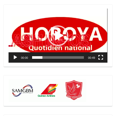
Lecteur
vidéo
00:00
00:49