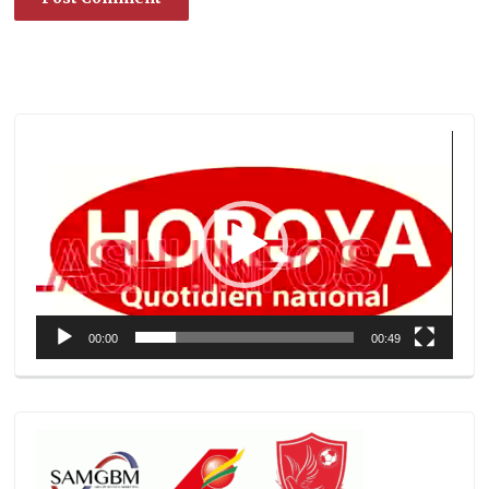
Lecteur
vidéo
00:00
00:49