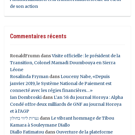
de son action
Commentaires récents
RonaldFrumn
dans
Visite officielle : le président de la
Transition, Colonel Mamadi Doumbouya en Sierra
Léone
Rosalinda Fryman
dans
Louceny Nabe, «Depuis
janvier 2019, le Système National de Paiement est
connecté avec les régies financières…»
Ian Dombroski
dans
L’an 58 du journal Horoya : Alpha
Condé offre deux milliards de GNF au journal Horoya
et à l’AGP
נערות ליווי בחולון
dans
Le vibrant hommage de Tibou
Kamara à Souleymane Diallo
Diallo Fatimatou
dans
Ouverture de la plateforme