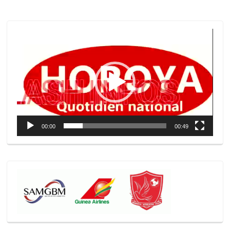
Lecteur
vidéo
00:00
00:49