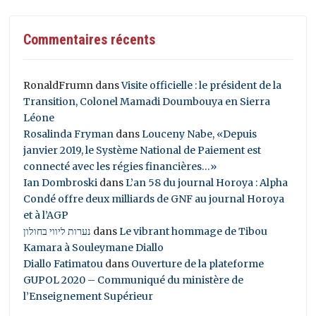
Commentaires récents
RonaldFrumn
dans
Visite officielle : le président de la
Transition, Colonel Mamadi Doumbouya en Sierra
Léone
Rosalinda Fryman
dans
Louceny Nabe, «Depuis
janvier 2019, le Système National de Paiement est
connecté avec les régies financières…»
Ian Dombroski
dans
L’an 58 du journal Horoya : Alpha
Condé offre deux milliards de GNF au journal Horoya
et à l’AGP
נערות ליווי בחולון
dans
Le vibrant hommage de Tibou
Kamara à Souleymane Diallo
Diallo Fatimatou
dans
Ouverture de la plateforme
GUPOL 2020 – Communiqué du ministère de
l’Enseignement Supérieur