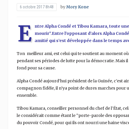
by
Mory Kone
6 octobre 2017 8h48
E
ntre Alpha Condé et Tibou Kamara, toute une his
mourir’’.Entre l’opposant d’alors Alpha Condé 
amitié qui s’est développée dans le temps avec
Ton meilleur ami, est celui qui te soutient au moment où
pendant ses périodes de lutte pour la démocratie. Mais il 
fond pour sa cause.
Alpha Condé aujourd’hui président de la Guinée, c’est ain
compagnon fidèle, il n’ya point de dures marches pour 
ensemble.
Tibou Kamara, conseiller personnel du chef de l’État, cel
le considérait comme étant le ‘’porte-parole des opposan
du pouvoir Condé, pour qui ils ont nourri une haine viscé