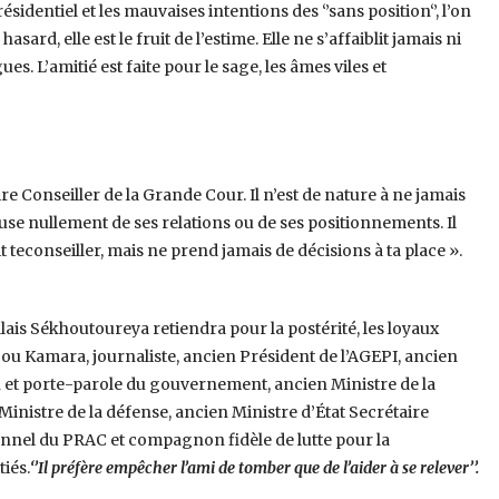
sidentiel et les mauvaises intentions des ‘’sans position‘’, l’on
sard, elle est le fruit de l’estime. Elle ne s’affaiblit jamais ni
es. L’amitié est faite pour le sage, les âmes viles et
ire Conseiller de la Grande Cour. Il n’est de nature à ne jamais
buse nullement de ses relations ou de ses positionnements. Il
it teconseiller, mais ne prend jamais de décisions à ta place ».
ais Sékhoutoureya retiendra pour la postérité, les loyaux
Tibou Kamara, journaliste, ancien Président de l’AGEPI, ancien
 et porte-parole du gouvernement, ancien Ministre de la
inistre de la défense, ancien Ministre d’État Secrétaire
sonnel du PRAC et compagnon fidèle de lutte pour la
iés.
‘’Il préfère empêcher l’ami de tomber que de l’aider à se relever’’.