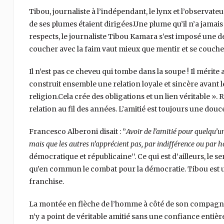
Tibou, journaliste à l’indépendant, le lynx et l’observat
de ses plumes étaient dirigées.Une plume qu’il n’a jama
respects, le journaliste Tibou Kamara s’est imposé une de
coucher avec la faim vaut mieux que mentir et se coucher 
Il n’est pas ce cheveu qui tombe dans la soupe ! Il mérite 
construit ensemble une relation loyale et sincère avant 
religion.Cela crée des obligations et un lien véritable »
relation au fil des années. L’amitié est toujours une dou
Francesco Alberoni disait : ‘’
Avoir de l’amitié pour quelqu’un,
mais que les autres n’apprécient pas, par indifférence ou par hos
démocratique et républicaine’’. Ce qui est d’ailleurs, le s
qu’en commun le combat pour la démocratie. Tibou est un 
franchise.
La montée en flèche de l’homme à côté de son compagnon de 
n’y a point de véritable amitié sans une confiance enti