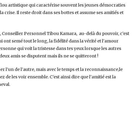
 flou artistique qui caractérise souvent les jeunes démocraties
 crise. Il reste droit dans ses bottes et assume ses amitiés et
at, Conseiller Personnel Tibou Kamara, au-delà du pouvoir, c’est
ont semé tout le long, la fidélité dans la vérité et l’amour
ersonne qui voit la tristesse dans tes yeux lorsque les autres
 deux amis se disputent mais ils ne se quitteront !
r l’un de l’autre, mais avec le temps et la reconnaissance,le
ez de les voir ensemble. C’est ainsi dire que l’amitié est la
heval.