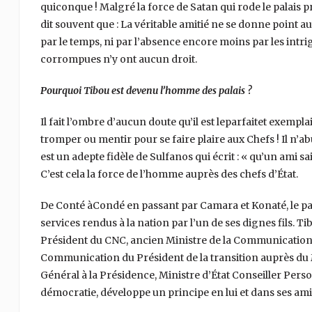
quiconque ! Malgré la force de Satan qui rode le palais pré
dit souvent que : La véritable amitié ne se donne point au ha
par le temps, ni par l’absence encore moins par les intrigu
corrompues n’y ont aucun droit.
Pourquoi Tibou est devenu l’homme des palais ?
Il fait l’ombre d’aucun doute qu’il est leparfaitet exempla
tromper ou mentir pour se faire plaire aux Chefs ! Il n’a
est un adepte fidèle de Sulfanos qui écrit : « qu’un ami sa
C’est cela la force de l’homme auprès des chefs d’État.
De Conté àCondé en passant par Camara et Konaté, le pal
services rendus à la nation par l’un de ses dignes fils. 
Président du CNC, ancien Ministre de la Communication
Communication du Président de la transition auprès du M
Général à la Présidence, Ministre d’État Conseiller Per
démocratie, développe un principe en lui et dans ses amit