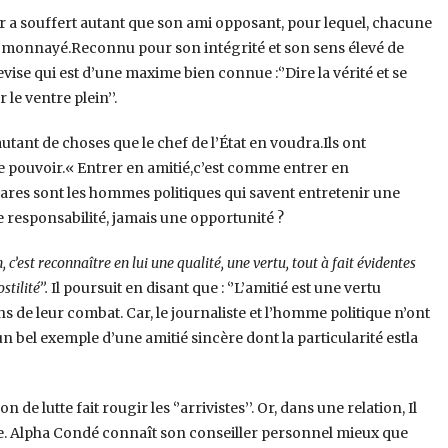
eur a souffert autant que son ami opposant, pour lequel, chacune
is monnayé.Reconnu pour son intégrité et son sens élevé de
vise qui est d’une maxime bien connue :‘’Dire la vérité et se
le ventre plein’’.
autant de choses que le chef de l’État en voudra.Ils ont
le pouvoir.« Entrer en amitié,c’est comme entrer en
. Rares sont les hommes politiques qui savent entretenir une
ce responsabilité, jamais une opportunité ?
 c’est reconnaître en lui une qualité, une vertu, tout à fait évidentes
tilité’’.
Il poursuit en disant que : ‘’L’amitié est une vertu
ens de leur combat. Car, le journaliste et l’homme politique n’ont
bel exemple d’une amitié sincère dont la particularité estla
lutte fait rougir les ‘’arrivistes’’. Or, dans une relation, Il
ère. Alpha Condé connaît son conseiller personnel mieux que