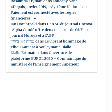
Rosalinda Fryman
dans
Louceny Nabe,
«Depuis janvier 2019, le Système National de
Paiement est connecté avec les régies
financières…»
Ian Dombroski
dans
L’an 58 du journal Horoya
: Alpha Condé offre deux milliards de GNF au
journal Horoya et à l’AGP
נערות ליווי בחולון
dans
Le vibrant hommage de
Tibou Kamara à Souleymane Diallo
Diallo Fatimatou
dans
Ouverture de la
plateforme GUPOL 2020 – Communiqué du
ministère de l’Enseignement Supérieur