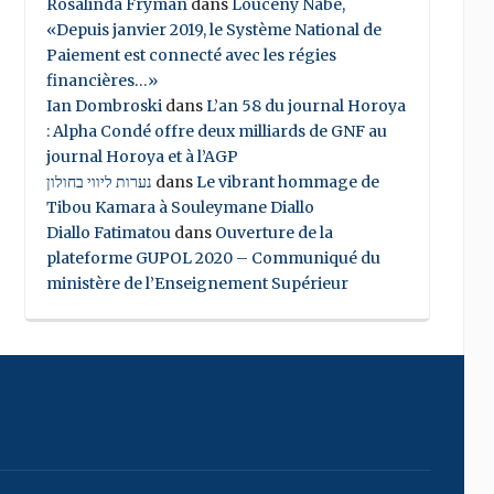
Rosalinda Fryman
dans
Louceny Nabe,
«Depuis janvier 2019, le Système National de
Paiement est connecté avec les régies
financières…»
Ian Dombroski
dans
L’an 58 du journal Horoya
: Alpha Condé offre deux milliards de GNF au
journal Horoya et à l’AGP
נערות ליווי בחולון
dans
Le vibrant hommage de
Tibou Kamara à Souleymane Diallo
Diallo Fatimatou
dans
Ouverture de la
plateforme GUPOL 2020 – Communiqué du
ministère de l’Enseignement Supérieur