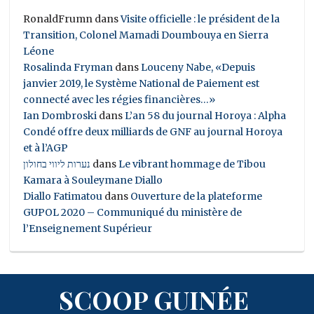
RonaldFrumn
dans
Visite officielle : le président de la
Transition, Colonel Mamadi Doumbouya en Sierra
Léone
Rosalinda Fryman
dans
Louceny Nabe, «Depuis
janvier 2019, le Système National de Paiement est
connecté avec les régies financières…»
Ian Dombroski
dans
L’an 58 du journal Horoya : Alpha
Condé offre deux milliards de GNF au journal Horoya
et à l’AGP
נערות ליווי בחולון
dans
Le vibrant hommage de Tibou
Kamara à Souleymane Diallo
Diallo Fatimatou
dans
Ouverture de la plateforme
GUPOL 2020 – Communiqué du ministère de
l’Enseignement Supérieur
SCOOP GUINÉE