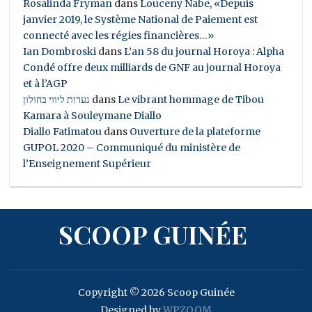
Rosalinda Fryman
dans
Louceny Nabe, «Depuis
janvier 2019, le Système National de Paiement est
connecté avec les régies financières…»
Ian Dombroski
dans
L’an 58 du journal Horoya : Alpha
Condé offre deux milliards de GNF au journal Horoya
et à l’AGP
נערות ליווי בחולון
dans
Le vibrant hommage de Tibou
Kamara à Souleymane Diallo
Diallo Fatimatou
dans
Ouverture de la plateforme
GUPOL 2020 – Communiqué du ministère de
l’Enseignement Supérieur
SCOOP GUINÉE
Copyright © 2026 Scoop Guinée
Designed by
WPZOOM