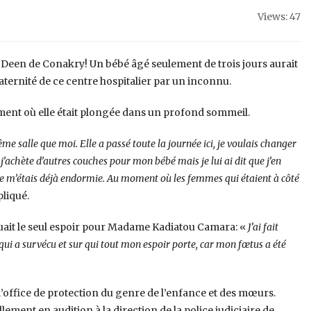
Views: 47
ace Deen de Conakry! Un bébé âgé seulement de trois jours aurait
aternité de ce centre hospitalier par un inconnu.
oment où elle était plongée dans un profond sommeil.
 salle que moi. Elle a passé toute la journée ici, je voulais changer
j’achète d’autres couches pour mon bébé mais je lui ai dit que j’en
e, je m’étais déjà endormie. Au moment où les femmes qui étaient à côté
pliqué.
ituait le seul espoir pour Madame Kadiatou Camara: «
J’ai fait
l qui a survécu et sur qui tout mon espoir porte, car mon fœtus a été
’office de protection du genre de l’enfance et des mœurs.
ment en audition à la direction de la police judiciaire de