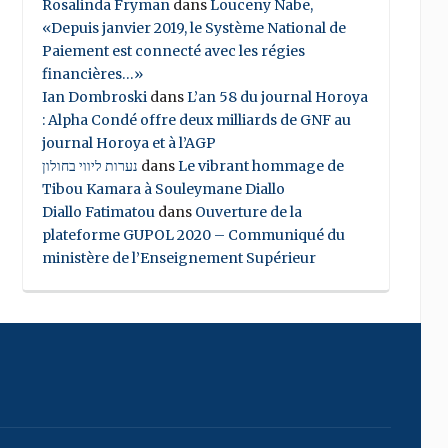
Rosalinda Fryman
dans
Louceny Nabe,
«Depuis janvier 2019, le Système National de
Paiement est connecté avec les régies
financières…»
Ian Dombroski
dans
L’an 58 du journal Horoya
: Alpha Condé offre deux milliards de GNF au
journal Horoya et à l’AGP
נערות ליווי בחולון
dans
Le vibrant hommage de
Tibou Kamara à Souleymane Diallo
Diallo Fatimatou
dans
Ouverture de la
plateforme GUPOL 2020 – Communiqué du
ministère de l’Enseignement Supérieur