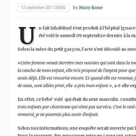
by
Mory Kone
12 septembre 2017 20h00
U
n fait inhabituel s’est produit à l’hôpital Ign
été volé le samedi 09 septembre dernier à la m
Selon la mère du petit garçon, l’acte s’est déroulé au m
«Cette femme venait derrière mes voisines qui sont dans la même
la couche de mon enfant, elle m’a proposé de l’argent pour que 
avais déjà. Elle est ressortie encore. Et quand elle est revenu
de nous, sont allées prier, elle a pris mon enfant »,
a-t-elle ex
En effet, ce bébé volé qui était du sexe masculin const
trois enfants par césarienne qui n’ont pas survécu. C’est le seu
renversé, je ne pourrais plus avoir d’enfant
.
Selon nos informations, une enquête serait ouverte par l
Pour le moment, des personnes mise en cause ont actuelle