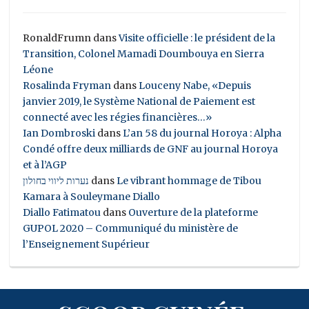
RonaldFrumn
dans
Visite officielle : le président de la
Transition, Colonel Mamadi Doumbouya en Sierra
Léone
Rosalinda Fryman
dans
Louceny Nabe, «Depuis
janvier 2019, le Système National de Paiement est
connecté avec les régies financières…»
Ian Dombroski
dans
L’an 58 du journal Horoya : Alpha
Condé offre deux milliards de GNF au journal Horoya
et à l’AGP
נערות ליווי בחולון
dans
Le vibrant hommage de Tibou
Kamara à Souleymane Diallo
Diallo Fatimatou
dans
Ouverture de la plateforme
GUPOL 2020 – Communiqué du ministère de
l’Enseignement Supérieur