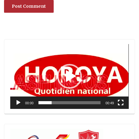
Lecteur
vidéo
00:00
00:49