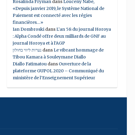
Rosalinda Fryman
dans
Louceny Nabe,
«Depuis janvier 2019, le Système National de
Paiement est connecté avec les régies
financières…»
Ian Dombroski
dans
L’an 58 du journal Horoya
: Alpha Condé offre deux milliards de GNF au
journal Horoya et à l’AGP
נערות ליווי בחולון
dans
Le vibrant hommage de
Tibou Kamara à Souleymane Diallo
Diallo Fatimatou
dans
Ouverture de la
plateforme GUPOL 2020 – Communiqué du
ministère de l’Enseignement Supérieur