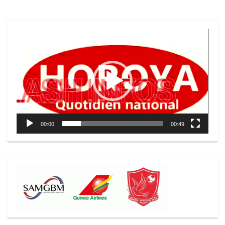
Lecteur
vidéo
00:00
00:49