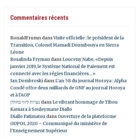
Commentaires récents
RonaldFrumn
dans
Visite officielle : le président de la
Transition, Colonel Mamadi Doumbouya en Sierra
Léone
Rosalinda Fryman
dans
Louceny Nabe, «Depuis
janvier 2019, le Système National de Paiement est
connecté avec les régies financières…»
Ian Dombroski
dans
L’an 58 du journal Horoya : Alpha
Condé offre deux milliards de GNF au journal Horoya
et à l’AGP
נערות ליווי בחולון
dans
Le vibrant hommage de Tibou
Kamara à Souleymane Diallo
Diallo Fatimatou
dans
Ouverture de la plateforme
GUPOL 2020 – Communiqué du ministère de
l’Enseignement Supérieur