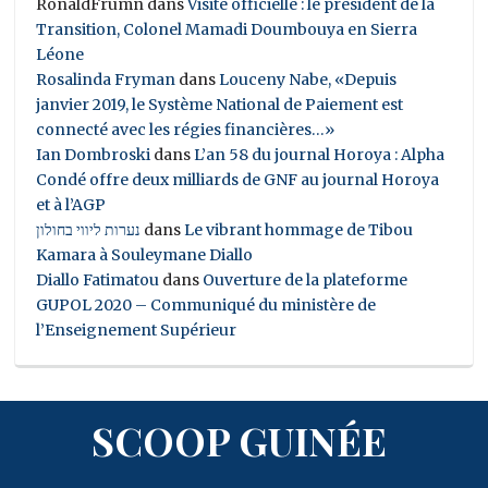
RonaldFrumn
dans
Visite officielle : le président de la
Transition, Colonel Mamadi Doumbouya en Sierra
Léone
Rosalinda Fryman
dans
Louceny Nabe, «Depuis
janvier 2019, le Système National de Paiement est
connecté avec les régies financières…»
Ian Dombroski
dans
L’an 58 du journal Horoya : Alpha
Condé offre deux milliards de GNF au journal Horoya
et à l’AGP
נערות ליווי בחולון
dans
Le vibrant hommage de Tibou
Kamara à Souleymane Diallo
Diallo Fatimatou
dans
Ouverture de la plateforme
GUPOL 2020 – Communiqué du ministère de
l’Enseignement Supérieur
SCOOP GUINÉE