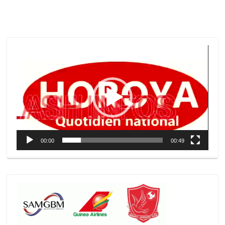
Lecteur
vidéo
00:00
00:49