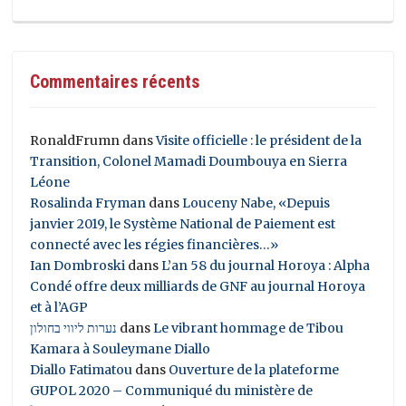
Commentaires récents
RonaldFrumn
dans
Visite officielle : le président de la
Transition, Colonel Mamadi Doumbouya en Sierra
Léone
Rosalinda Fryman
dans
Louceny Nabe, «Depuis
janvier 2019, le Système National de Paiement est
connecté avec les régies financières…»
Ian Dombroski
dans
L’an 58 du journal Horoya : Alpha
Condé offre deux milliards de GNF au journal Horoya
et à l’AGP
נערות ליווי בחולון
dans
Le vibrant hommage de Tibou
Kamara à Souleymane Diallo
Diallo Fatimatou
dans
Ouverture de la plateforme
GUPOL 2020 – Communiqué du ministère de