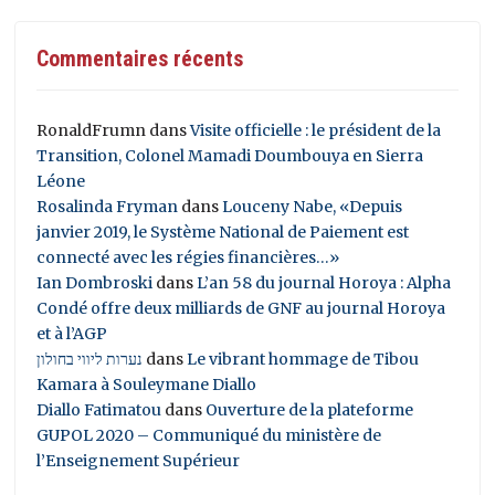
Commentaires récents
RonaldFrumn
dans
Visite officielle : le président de la
Transition, Colonel Mamadi Doumbouya en Sierra
Léone
Rosalinda Fryman
dans
Louceny Nabe, «Depuis
janvier 2019, le Système National de Paiement est
connecté avec les régies financières…»
Ian Dombroski
dans
L’an 58 du journal Horoya : Alpha
Condé offre deux milliards de GNF au journal Horoya
et à l’AGP
נערות ליווי בחולון
dans
Le vibrant hommage de Tibou
Kamara à Souleymane Diallo
Diallo Fatimatou
dans
Ouverture de la plateforme
GUPOL 2020 – Communiqué du ministère de
l’Enseignement Supérieur