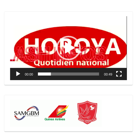
Lecteur
vidéo
00:00
00:49