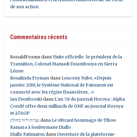
de son action
Commentaires récents
RonaldFrumn
dans
Visite officielle : le président de la
Transition, Colonel Mamadi Doumbouya en Sierra
Léone
Rosalinda Fryman
dans
Louceny Nabe, «Depuis
janvier 2019, le Système National de Paiement est
connecté avec les régies financières…»
Ian Dombroski
dans
L’an 58 du journal Horoya : Alpha
Condé offre deux milliards de GNF au journal Horoya
et à l’AGP
נערות ליווי בחולון
dans
Le vibrant hommage de Tibou
Kamara à Souleymane Diallo
Diallo Fatimatou
dans
Ouverture de la plateforme