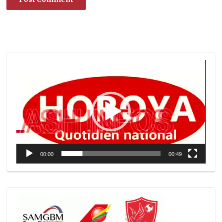
Lecteur
vidéo
00:00
00:49