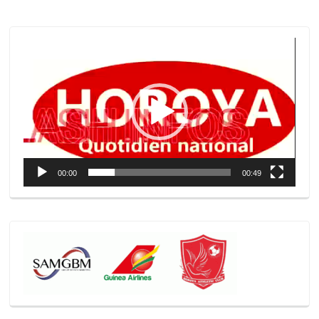
Lecteur
vidéo
00:00
00:49