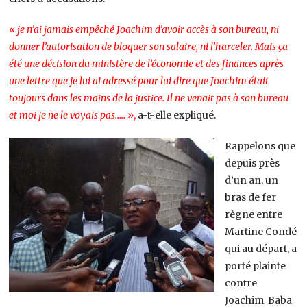
«
je n’ai jamais empêché Joachim d’avoir accès à son bureau, ni
donner l’autorisation de bloquer son salaire, ni l’harceler. Mais ça
été une décision du ministère de l’économie et des finances après
une lettre que je lui ai adressé pour lui dire que Joachim était
toujours dans les mains de la justice. Il ne venait pas à son bureau
et moi je ne le voyais pas…..
»,
a-t-elle expliqué.
Rappelons que
depuis près
d’un an, un
bras de fer
règne entre
Martine Condé
qui au départ, a
porté plainte
contre
Joachim Baba