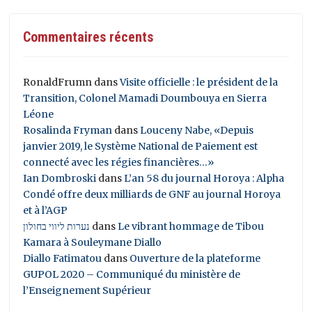
Commentaires récents
RonaldFrumn
dans
Visite officielle : le président de la
Transition, Colonel Mamadi Doumbouya en Sierra
Léone
Rosalinda Fryman
dans
Louceny Nabe, «Depuis
janvier 2019, le Système National de Paiement est
connecté avec les régies financières…»
Ian Dombroski
dans
L’an 58 du journal Horoya : Alpha
Condé offre deux milliards de GNF au journal Horoya
et à l’AGP
נערות ליווי בחולון
dans
Le vibrant hommage de Tibou
Kamara à Souleymane Diallo
Diallo Fatimatou
dans
Ouverture de la plateforme
GUPOL 2020 – Communiqué du ministère de
l’Enseignement Supérieur