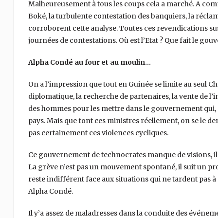
Malheureusement à tous les coups cela a marché. A com
Boké, la turbulente contestation des banquiers, la réclam
corroborent cette analyse. Toutes ces revendications su
journées de contestations. Où est l’Etat ? Que fait le g
Alpha Condé au four et au moulin…
On a l’impression que tout en Guinée se limite au seul Chef d
diplomatique, la recherche de partenaires, la vente de l’
des hommes pour les mettre dans le gouvernement qui, en 
pays. Mais que font ces ministres réellement, on se le dem
pas certainement ces violences cycliques.
Ce gouvernement de technocrates manque de visions, il n
La grève n’est pas un mouvement spontané, il suit un 
reste indifférent face aux situations qui ne tardent pas 
Alpha Condé.
Il y’a assez de maladresses dans la conduite des événem