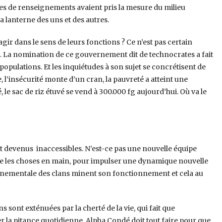
vices de renseignements avaient pris la mesure du milieu
la lanterne des uns et des autres.
gir dans le sens de leurs fonctions ? Ce n’est pas certain
es. La nomination de ce gouvernement dit de technocrates a fait
populations. Et les inquiétudes à son sujet se concrétisent de
, l’insécurité monte d’un cran, la pauvreté a atteint une
 le sac de riz étuvé se vend à 300.000 fg aujourd’hui. Où va le
t devenus inaccessibles. N’est-ce pas une nouvelle équipe
e les choses en main, pour impulser une dynamique nouvelle
uvernementale des clans minent son fonctionnement et cela au
s sont exténuées par la cherté de la vie, qui fait que
er la pitance quotidienne. Alpha Condé doit tout faire pour que