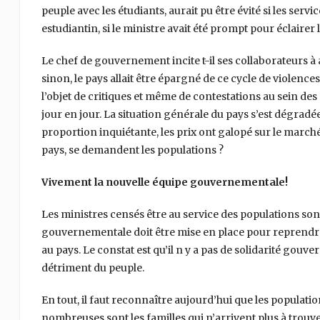
peuple avec les étudiants, aurait pu être évité si les ser
estudiantin, si le ministre avait été prompt pour éclairer 
Le chef de gouvernement incite t-il ses collaborateurs à a
sinon, le pays allait être épargné de ce cycle de violenc
l’objet de critiques et même de contestations au sein des 
jour en jour. La situation générale du pays s’est dégradée
proportion inquiétante, les prix ont galopé sur le marché,
pays, se demandent les populations ?
Vivement la nouvelle équipe gouvernementale!
Les ministres censés être au service des populations son
gouvernementale doit être mise en place pour reprendr
au pays. Le constat est qu’il n y a pas de solidarité go
détriment du peuple.
En tout, il faut reconnaître aujourd’hui que les population
nombreuses sont les familles qui n’arrivent plus à trouv