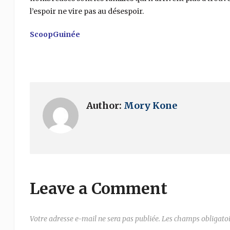
l’espoir ne vire pas au désespoir.
ScoopGuinée
Author:
Mory Kone
Leave a Comment
Votre adresse e-mail ne sera pas publiée.
Les champs obligatoi