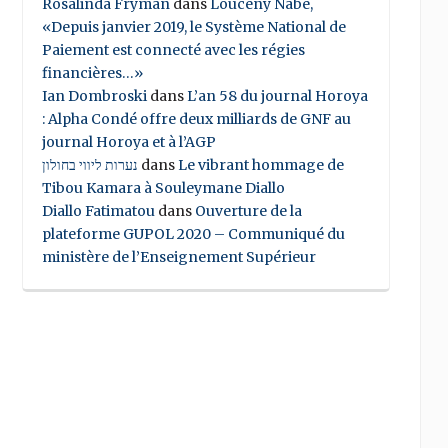
Rosalinda Fryman
dans
Louceny Nabe,
«Depuis janvier 2019, le Système National de
Paiement est connecté avec les régies
financières…»
Ian Dombroski
dans
L’an 58 du journal Horoya
: Alpha Condé offre deux milliards de GNF au
journal Horoya et à l’AGP
נערות ליווי בחולון
dans
Le vibrant hommage de
Tibou Kamara à Souleymane Diallo
Diallo Fatimatou
dans
Ouverture de la
plateforme GUPOL 2020 – Communiqué du
ministère de l’Enseignement Supérieur