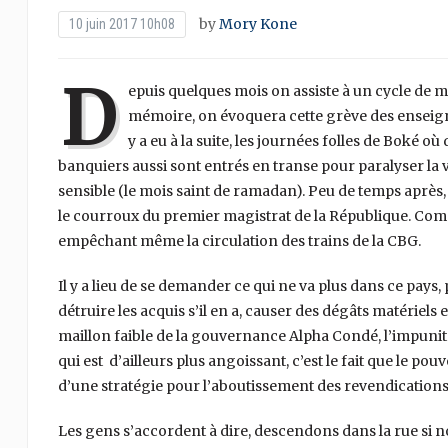
by
Mory Kone
10 juin 2017 10h08
D
epuis quelques mois on assiste à un cycle de 
mémoire, on évoquera cette grève des enseignan
y a eu à la suite, les journées folles de Boké o
banquiers aussi sont entrés en transe pour paralyser la 
sensible (le mois saint de ramadan). Peu de temps après, 
le courroux du premier magistrat de la République. Comme 
empêchant même la circulation des trains de la CBG.
Il y a lieu de se demander ce qui ne va plus dans ce pays
détruire les acquis s’il en a, causer des dégâts matériel
maillon faible de la gouvernance Alpha Condé, l’impunit
qui est d’ailleurs plus angoissant, c’est le fait que le p
d’une stratégie pour l’aboutissement des revendications : 
Les gens s’accordent à dire, descendons dans la rue si no