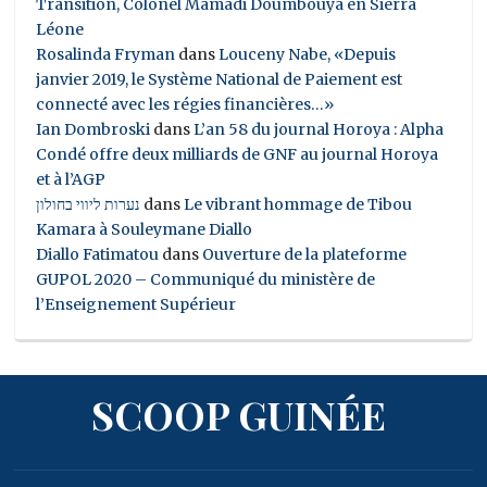
Transition, Colonel Mamadi Doumbouya en Sierra
Léone
Rosalinda Fryman
dans
Louceny Nabe, «Depuis
janvier 2019, le Système National de Paiement est
connecté avec les régies financières…»
Ian Dombroski
dans
L’an 58 du journal Horoya : Alpha
Condé offre deux milliards de GNF au journal Horoya
et à l’AGP
נערות ליווי בחולון
dans
Le vibrant hommage de Tibou
Kamara à Souleymane Diallo
Diallo Fatimatou
dans
Ouverture de la plateforme
GUPOL 2020 – Communiqué du ministère de
l’Enseignement Supérieur
SCOOP GUINÉE