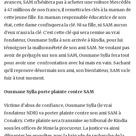
avances, SAM n’hésitera pas à acheter une voiture Mercédès
à 47 millions de nos francs, il remettra les clés à la maman de
cette jeune fille. En maman responsable éducatrice de son
état, cette dame confisquera la clé. Ni sa fille, ni SAM aucun
d’eux n’aura la clé. C’est cette clé qui sera remise au vrai
fondateur, Ousmane Sylla à son arrivée à Kindia, pour lui
témoigner la malhonnêteté de son ami SAM. Ne voulant pas
avoir de préjugés sur son ami SAM, Ousmane Sylla fera tout
pour avoir une confrontation avec lui mais en vain. Sachant
qu’il reprouve désormais son ami, son bienfaiteur, SAM va le
fuir à tout moment.
Ousmane Sylla porte plainte contre SAM
Victime d’abus de confiance, Ousmane Sylla (le vrai
fondateur NDR) va porter plainte contre son ami SAM à
Conakry. Cette plainte sera transmise au tribunal de Kindia
sous les offices de Mme la procureur. La justice va ainsi
diligenter les enquêtes avec la brigade de recherche de la