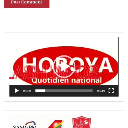
Lecteur
vidéo
00:00
00:49