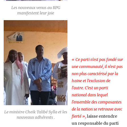
Les nouveaux venus au RPG
manifestent leur joie
« Ce parti n’est pas fondé sur
une communauté, il n’est pas
non plus caractérisé par la
haine et l’exclusion de
l’autre. C’est un parti
national dans lequel
l’ensemble des composantes
de la nation se retrouve avec
Le ministre Cheik Talibé Sylla et les
fierté »,
laisse entendre
nouveaux adhérents .
un responsable du parti