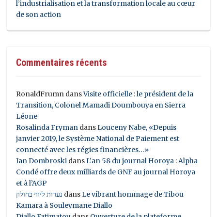
l’industrialisation et la transformation locale au cœur
de son action
Commentaires récents
RonaldFrumn
dans
Visite officielle : le président de la
Transition, Colonel Mamadi Doumbouya en Sierra
Léone
Rosalinda Fryman
dans
Louceny Nabe, «Depuis
janvier 2019, le Système National de Paiement est
connecté avec les régies financières…»
Ian Dombroski
dans
L’an 58 du journal Horoya : Alpha
Condé offre deux milliards de GNF au journal Horoya
et à l’AGP
נערות ליווי בחולון
dans
Le vibrant hommage de Tibou
Kamara à Souleymane Diallo
Diallo Fatimatou
dans
Ouverture de la plateforme