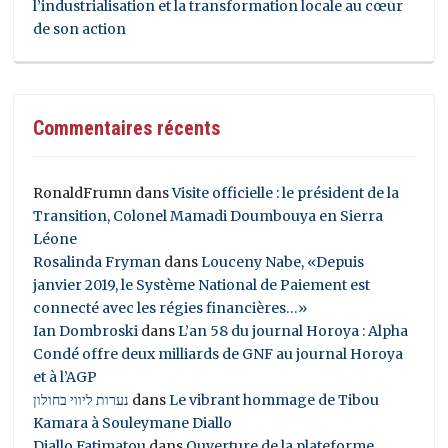
l’industrialisation et la transformation locale au cœur
de son action
Commentaires récents
RonaldFrumn
dans
Visite officielle : le président de la
Transition, Colonel Mamadi Doumbouya en Sierra
Léone
Rosalinda Fryman
dans
Louceny Nabe, «Depuis
janvier 2019, le Système National de Paiement est
connecté avec les régies financières…»
Ian Dombroski
dans
L’an 58 du journal Horoya : Alpha
Condé offre deux milliards de GNF au journal Horoya
et à l’AGP
נערות ליווי בחולון
dans
Le vibrant hommage de Tibou
Kamara à Souleymane Diallo
Diallo Fatimatou
dans
Ouverture de la plateforme