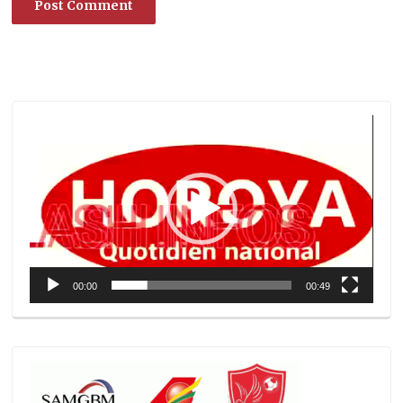
Lecteur
vidéo
00:00
00:49