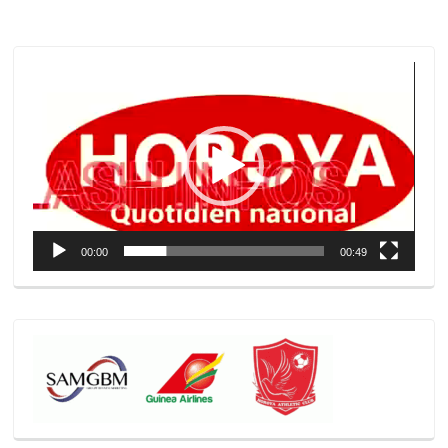
Lecteur
vidéo
00:00
00:49