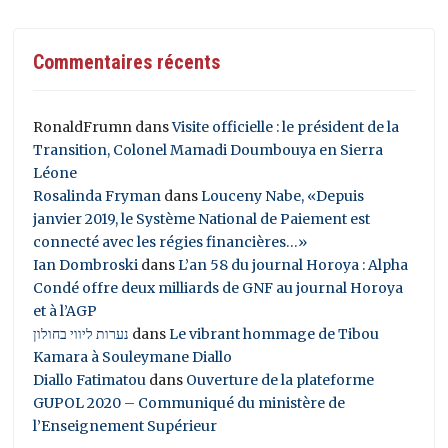
Commentaires récents
RonaldFrumn
dans
Visite officielle : le président de la
Transition, Colonel Mamadi Doumbouya en Sierra
Léone
Rosalinda Fryman
dans
Louceny Nabe, «Depuis
janvier 2019, le Système National de Paiement est
connecté avec les régies financières…»
Ian Dombroski
dans
L’an 58 du journal Horoya : Alpha
Condé offre deux milliards de GNF au journal Horoya
et à l’AGP
נערות ליווי בחולון
dans
Le vibrant hommage de Tibou
Kamara à Souleymane Diallo
Diallo Fatimatou
dans
Ouverture de la plateforme
GUPOL 2020 – Communiqué du ministère de
l’Enseignement Supérieur