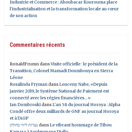
Industrie et Commerce : Aboubacar Kourouma place
l’industrialisation et la transformation locale au cœur
de son action
Commentaires récents
RonaldFrumn
dans
Visite officielle : le président de la
Transition, Colonel Mamadi Doumbouya en Sierra
Léone
Rosalinda Fryman
dans
Louceny Nabe, «Depuis
janvier 2019, le Système National de Paiement est
connecté avec les régies financières…»
Ian Dombroski
dans
L’an 58 du journal Horoya : Alpha
Condé offre deux milliards de GNF au journal Horoya
et à l’AGP
נערות ליווי בחולון
dans
Le vibrant hommage de Tibou
Kamara à Souleymane Diallo