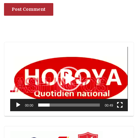
Lecteur
vidéo
00:00
00:49