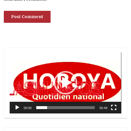
Lecteur
vidéo
00:00
00:49