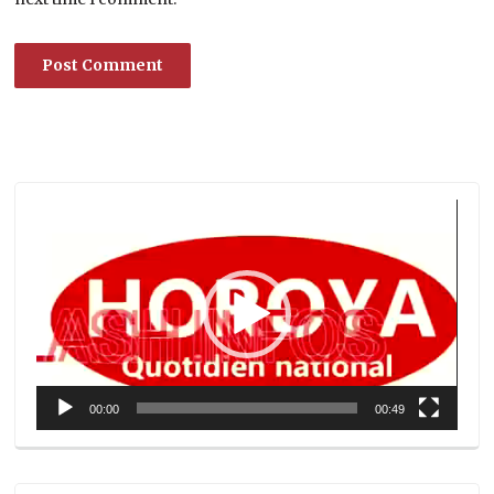
Lecteur
vidéo
00:00
00:49