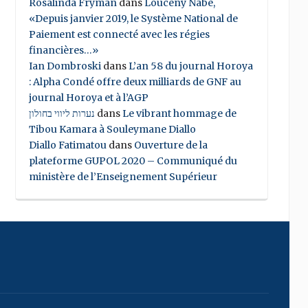
Rosalinda Fryman
dans
Louceny Nabe,
«Depuis janvier 2019, le Système National de
Paiement est connecté avec les régies
financières…»
Ian Dombroski
dans
L’an 58 du journal Horoya
: Alpha Condé offre deux milliards de GNF au
journal Horoya et à l’AGP
נערות ליווי בחולון
dans
Le vibrant hommage de
Tibou Kamara à Souleymane Diallo
Diallo Fatimatou
dans
Ouverture de la
plateforme GUPOL 2020 – Communiqué du
ministère de l’Enseignement Supérieur