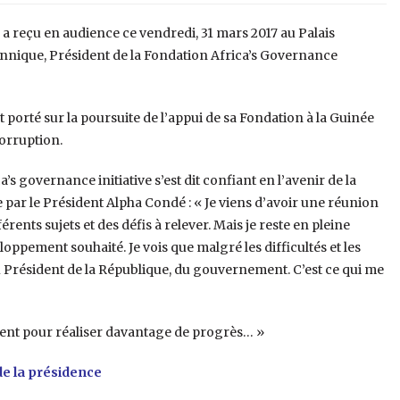
 a reçu en audience ce vendredi, 31 mars 2017 au Palais
nnique, Président de la Fondation Africa’s Governance
 porté sur la poursuite de l’appui de sa Fondation à la Guinée
orruption.
’s governance initiative s’est dit confiant en l’avenir de la
par le Président Alpha Condé : « Je viens d’avoir une réunion
ents sujets et des défis à relever. Mais je reste en pleine
oppement souhaité. Je vois que malgré les difficultés et les
 du Président de la République, du gouvernement. C’est ce qui me
ident pour réaliser davantage de progrès… »
de la présidence