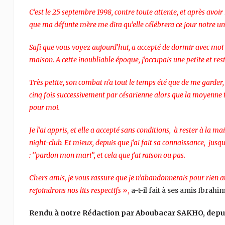
C’est le 25 septembre 1998, contre toute attente, et après avoir
que ma défunte mère me dira qu’elle célébrera ce jour notre uni
Safi que vous voyez aujourd’hui, a accepté de dormir avec moi à
maison. A cette inoubliable époque, j’occupais une petite et r
Très petite, son combat n’a tout le temps été que de me garder,
cinq fois successivement par césarienne alors que la moyenne to
pour moi.
Je l’ai appris, et elle a accepté sans conditions, à rester à la
night-club. Et mieux, depuis que j’ai fait sa connaissance, jusq
: ‘’pardon mon mari’’, et cela que j’ai raison ou pas.
Chers amis, je vous rassure que je n’abandonnerais pour rien 
rejoindrons nos lits respectifs »,
a-t-il fait à ses amis Ibrah
Rendu à notre Rédaction par Aboubacar SAKHO, dep