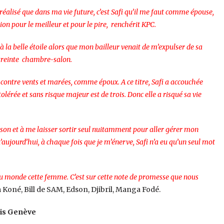
 réalisé que dans ma vie future, c’est Safi qu’il me faut comme épouse,
on pour le meilleur et pour le pire, renchérit KPC.
 la belle étoile alors que mon bailleur venait de m’expulser de sa
estreinte chambre-salon.
 contre vents et marées, comme époux. A ce titre, Safi a accouchée
lérée et sans risque majeur est de trois. Donc elle a risqué sa vie
 maison et à me laisser sortir seul nuitamment pour aller gérer mon
u’aujourd’hui, à chaque fois que je m’énerve, Safi n’a eu qu’un seul mot
au monde cette femme. C’est sur cette note de promesse que nous
im Koné, Bill de SAM, Edson, Djibril, Manga Fodé.
uis Genève