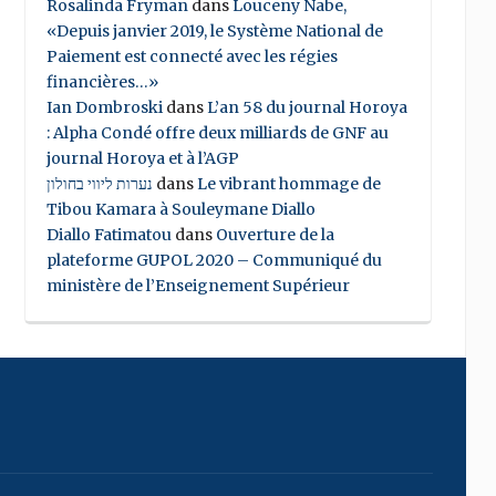
Rosalinda Fryman
dans
Louceny Nabe,
«Depuis janvier 2019, le Système National de
Paiement est connecté avec les régies
financières…»
Ian Dombroski
dans
L’an 58 du journal Horoya
: Alpha Condé offre deux milliards de GNF au
journal Horoya et à l’AGP
נערות ליווי בחולון
dans
Le vibrant hommage de
Tibou Kamara à Souleymane Diallo
Diallo Fatimatou
dans
Ouverture de la
plateforme GUPOL 2020 – Communiqué du
ministère de l’Enseignement Supérieur