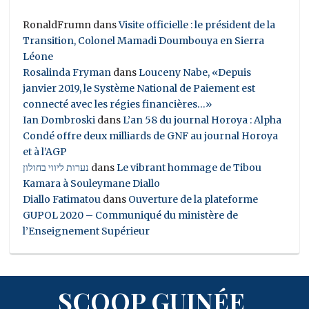
RonaldFrumn
dans
Visite officielle : le président de la
Transition, Colonel Mamadi Doumbouya en Sierra
Léone
Rosalinda Fryman
dans
Louceny Nabe, «Depuis
janvier 2019, le Système National de Paiement est
connecté avec les régies financières…»
Ian Dombroski
dans
L’an 58 du journal Horoya : Alpha
Condé offre deux milliards de GNF au journal Horoya
et à l’AGP
נערות ליווי בחולון
dans
Le vibrant hommage de Tibou
Kamara à Souleymane Diallo
Diallo Fatimatou
dans
Ouverture de la plateforme
GUPOL 2020 – Communiqué du ministère de
l’Enseignement Supérieur
SCOOP GUINÉE