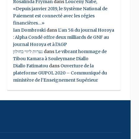
Rosalinda Fryman
dans
Louceny Nabe,
«Depuis janvier 2019, le Système National de
Paiement est connecté avec les régies
financières…»
Ian Dombroski
dans
L’an 58 du journal Horoya
: Alpha Condé offre deux milliards de GNF au
journal Horoya et à l’AGP
נערות ליווי בחולון
dans
Le vibrant hommage de
Tibou Kamara à Souleymane Diallo
Diallo Fatimatou
dans
Ouverture de la
plateforme GUPOL 2020 – Communiqué du
ministère de l’Enseignement Supérieur