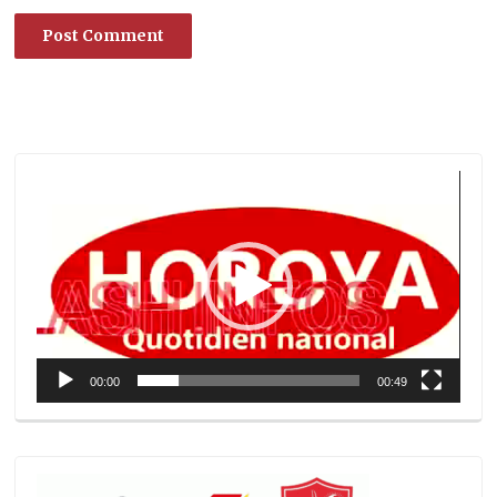
Lecteur
vidéo
00:00
00:49